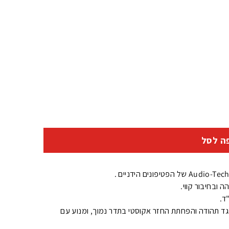
n
e
m
a
ה לסל
 ובחיבור קווי.
AT כולל משטח MDF בעובי של 30 מ"מ נגד תהודה והפחתת החזר אקוסטי בתדר נמוך, ומנוע עם