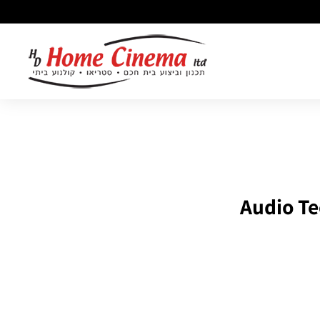
ה
ו
ם
ס
י
נ
מ
ה
-
H
o
m
e
C
i