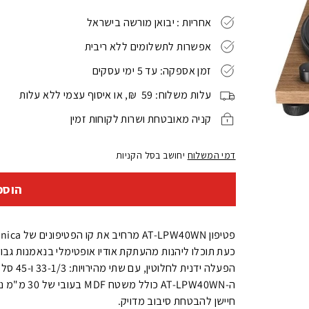
₪
אחריות : יבואן מורשה בישראל
אפשרות לתשלומים ללא ריבית
זמן אספקה: עד 5 ימי עסקים
עלות משלוח: 59 ₪, או איסוף עצמי ללא עלות
קניה מאובטחת ושרות לקוחות זמין
דמי המשלוח
יחושב בסל הקניות
הוספ
פטיפון AT-LPW40WN מרחיב את קו הפטיפונים של Audio-Technica של הפטיפונים הידניים .
כעת תוכלו ליהנות מהעתקת אודיו אופטימלי בנאמנות גבוהה
‏הפעלה ידנית לחלוטין, עם שתי מהירויות: 33-1/3 ו-45 סל"ד.
ה--LPW40WN
חיישן להבטחת סיבוב מדויק.