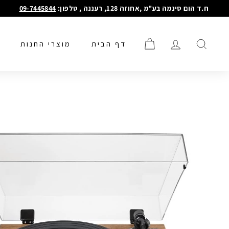
דילוג
ח.ד הום סינמה בע"מ ,אחוזה 128, רעננה , טלפון:
09-7445844
הפסקת
מצגת
דף הבית
מוצרי החנות
חיפוש
חשבון
סל קניות