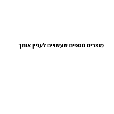
מוצרים נוספים שעשויים לעניין אותך
פטיפון Audio Technica AT-
LPW40WN
1
1,720.00 ₪